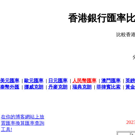
香港銀行匯率比
比較香
美元匯率
|
歐元匯率
|
日元匯率
|
人民幣匯率
|
澳門匯率
|
英鎊
泰幣外匯
|
挪威克朗
|
丹麥克朗
|
瑞典克朗
|
菲律賓比索
|
黃金
在你的博客網站上放
2023
置匯率換算匯率查詢
工具!