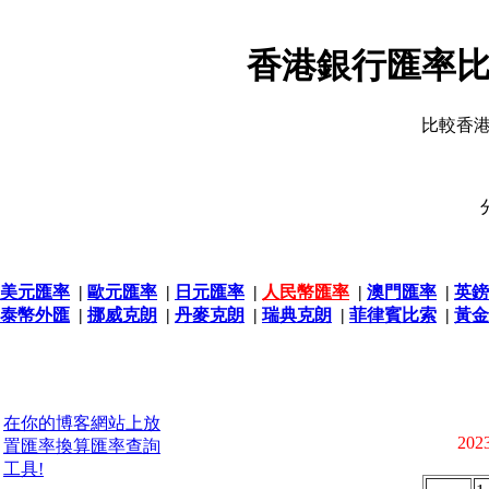
香港銀行匯率比
比較香
美元匯率
|
歐元匯率
|
日元匯率
|
人民幣匯率
|
澳門匯率
|
英鎊
泰幣外匯
|
挪威克朗
|
丹麥克朗
|
瑞典克朗
|
菲律賓比索
|
黃金
在你的博客網站上放
2023
置匯率換算匯率查詢
工具!