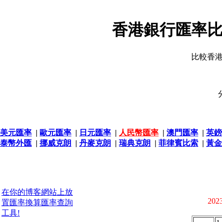
香港銀行匯率比
比較香
美元匯率
|
歐元匯率
|
日元匯率
|
人民幣匯率
|
澳門匯率
|
英鎊
泰幣外匯
|
挪威克朗
|
丹麥克朗
|
瑞典克朗
|
菲律賓比索
|
黃金
在你的博客網站上放
2023
置匯率換算匯率查詢
工具!