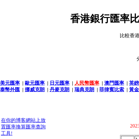
香港銀行匯率比
比較香
美元匯率
|
歐元匯率
|
日元匯率
|
人民幣匯率
|
澳門匯率
|
英鎊
泰幣外匯
|
挪威克朗
|
丹麥克朗
|
瑞典克朗
|
菲律賓比索
|
黃金
在你的博客網站上放
2023
置匯率換算匯率查詢
工具!