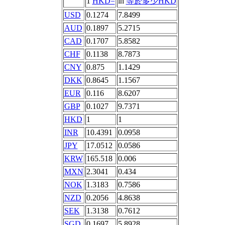
1
HKD=
in
等於多少HKD
USD
0.1274
7.8499
AUD
0.1897
5.2715
CAD
0.1707
5.8582
CHF
0.1138
8.7873
CNY
0.875
1.1429
DKK
0.8645
1.1567
EUR
0.116
8.6207
GBP
0.1027
9.7371
HKD
1
1
INR
10.4391
0.0958
JPY
17.0512
0.0586
KRW
165.518
0.006
MXN
2.3041
0.434
NOK
1.3183
0.7586
NZD
0.2056
4.8638
SEK
1.3138
0.7612
SGD
0.1697
5.8928