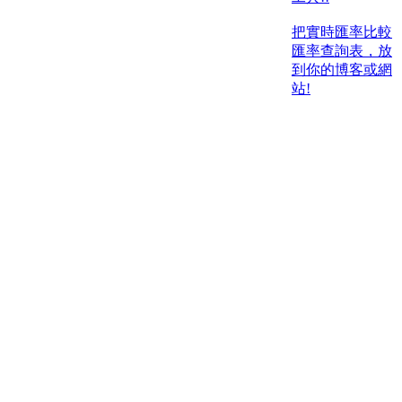
把實時匯率比較
匯率查詢表，放
到你的博客或網
站!