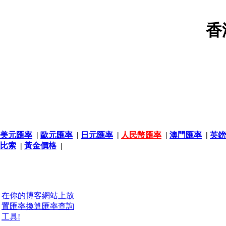
香
美元匯率
|
歐元匯率
|
日元匯率
|
人民幣匯率
|
澳門匯率
|
英鎊
比索
|
黃金價格
|
在你的博客網站上放
置匯率換算匯率查詢
工具!