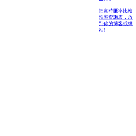
把實時匯率比較
匯率查詢表，放
到你的博客或網
站!