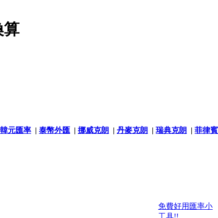
換算
韓元匯率
|
泰幣外匯
|
挪威克朗
|
丹麥克朗
|
瑞典克朗
|
菲律賓
免費好用匯率小
工具!!