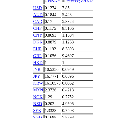
1
HKD=
in
等於多少HKD
USD
0.1274
7.85
AUD
0.1844
5.423
CAD
0.17
5.8824
CHF
0.1175
8.5106
CNY
0.8693
1.1504
DKK
0.8879
1.1263
EUR
0.1192
8.3893
GBP
0.1056
9.4697
HKD
1
1
INR
10.5356
0.0949
JPY
16.7771
0.0596
KRW
161.0573
0.0062
MXN
2.3736
0.4213
NOK
1.29
0.7752
NZD
0.202
4.9505
SEK
1.3328
0.7503
SGD
0.1698
5.8893