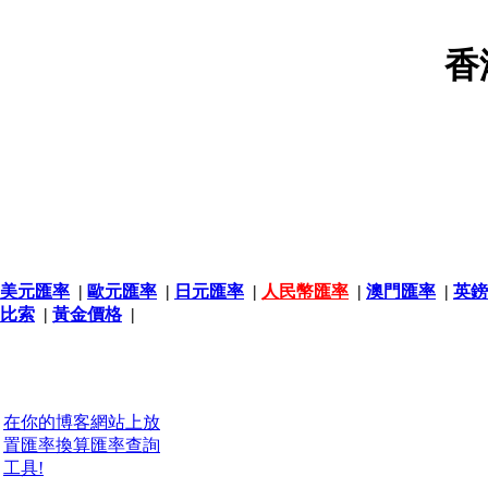
香
美元匯率
|
歐元匯率
|
日元匯率
|
人民幣匯率
|
澳門匯率
|
英鎊
比索
|
黃金價格
|
在你的博客網站上放
置匯率換算匯率查詢
工具!