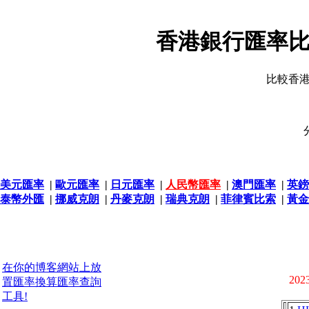
香港銀行匯率比
比較香
美元匯率
|
歐元匯率
|
日元匯率
|
人民幣匯率
|
澳門匯率
|
英鎊
泰幣外匯
|
挪威克朗
|
丹麥克朗
|
瑞典克朗
|
菲律賓比索
|
黃金
在你的博客網站上放
2023
置匯率換算匯率查詢
工具!