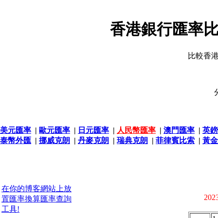
香港銀行匯率比
比較香
美元匯率
|
歐元匯率
|
日元匯率
|
人民幣匯率
|
澳門匯率
|
英鎊
泰幣外匯
|
挪威克朗
|
丹麥克朗
|
瑞典克朗
|
菲律賓比索
|
黃金
在你的博客網站上放
2023
置匯率換算匯率查詢
工具!