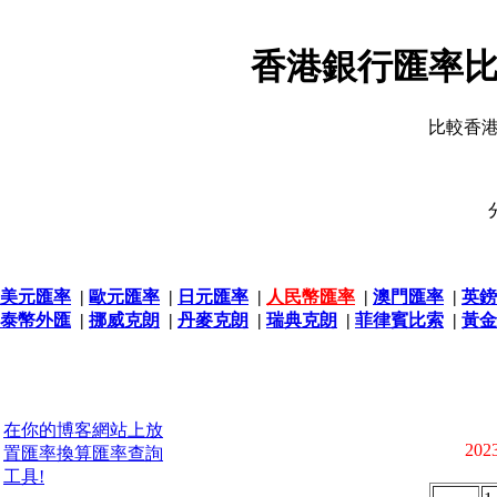
香港銀行匯率比
比較香
美元匯率
|
歐元匯率
|
日元匯率
|
人民幣匯率
|
澳門匯率
|
英鎊
泰幣外匯
|
挪威克朗
|
丹麥克朗
|
瑞典克朗
|
菲律賓比索
|
黃金
在你的博客網站上放
2023
置匯率換算匯率查詢
工具!