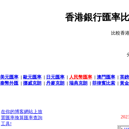
香港銀行匯率比
比較香
美元匯率
|
歐元匯率
|
日元匯率
|
人民幣匯率
|
澳門匯率
|
英鎊
泰幣外匯
|
挪威克朗
|
丹麥克朗
|
瑞典克朗
|
菲律賓比索
|
黃金
在你的博客網站上放
2023
置匯率換算匯率查詢
工具!