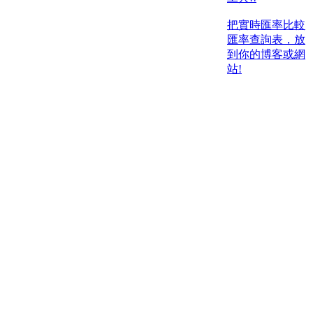
把實時匯率比較
匯率查詢表，放
到你的博客或網
站!