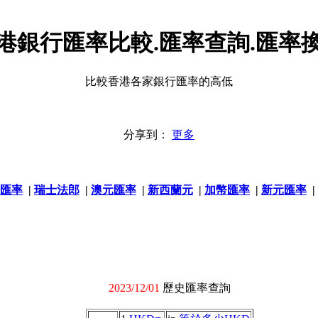
港銀行匯率比較.匯率查詢.匯率
比較香港各家銀行匯率的高低
分享到：
更多
匯率
|
瑞士法郎
|
澳元匯率
|
新西蘭元
|
加幣匯率
|
新元匯率
|
2023/12/01
歷史匯率查詢