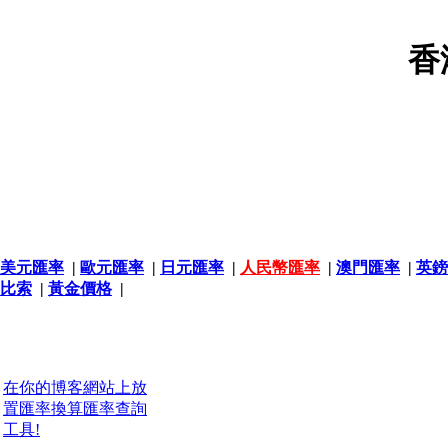
香
美元匯率
|
歐元匯率
|
日元匯率
|
人民幣匯率
|
澳門匯率
|
英鎊
比索
|
黃金價格
|
在你的博客網站上放
置匯率換算匯率查詢
工具!