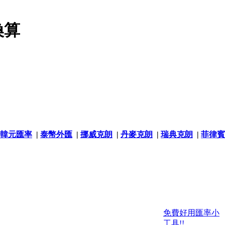
換算
韓元匯率
|
泰幣外匯
|
挪威克朗
|
丹麥克朗
|
瑞典克朗
|
菲律賓
免費好用匯率小
工具!!