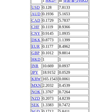
1
HKD=
in
等於多少HKD
USD
0.128
7.8133
AUD
0.1936
5.1653
CAD
0.1729
5.7837
CHF
0.1119
8.9366
CNY
0.9145
1.0935
DKK
0.8773
1.1399
EUR
0.1177
8.4962
GBP
0.1012
9.8814
HKD
1
1
INR
10.669
0.0937
JPY
18.9152
0.0529
KRW
165.1543
0.0061
MXN
2.2032
0.4539
NOK
1.3767
0.7264
NZD
0.2073
4.8239
SEK
1.3383
0.7472
SGD
0.1712
5.8411