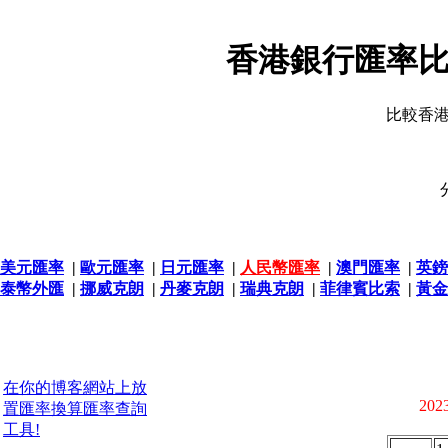
香港銀行匯率比
比較香
美元匯率
|
歐元匯率
|
日元匯率
|
人民幣匯率
|
澳門匯率
|
英鎊
泰幣外匯
|
挪威克朗
|
丹麥克朗
|
瑞典克朗
|
菲律賓比索
|
黃金
在你的博客網站上放
2023
置匯率換算匯率查詢
工具!