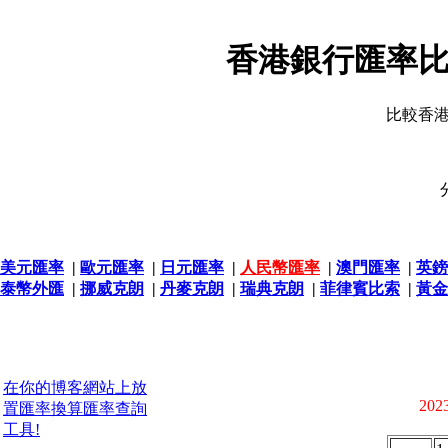
香港銀行匯率比
比較香
美元匯率
|
歐元匯率
|
日元匯率
|
人民幣匯率
|
澳門匯率
|
英鎊
泰幣外匯
|
挪威克朗
|
丹麥克朗
|
瑞典克朗
|
菲律賓比索
|
黃金
在你的博客網站上放
2023
置匯率換算匯率查詢
工具!