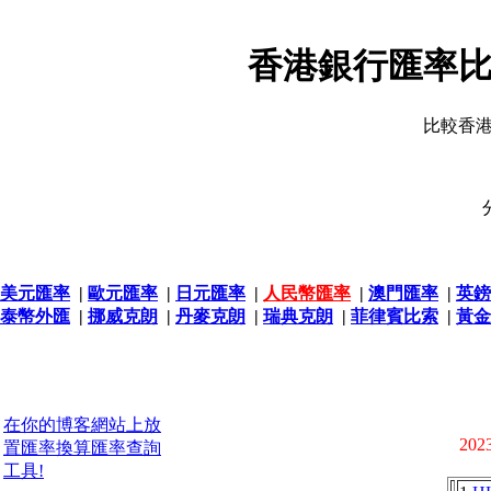
香港銀行匯率比
比較香
美元匯率
|
歐元匯率
|
日元匯率
|
人民幣匯率
|
澳門匯率
|
英鎊
泰幣外匯
|
挪威克朗
|
丹麥克朗
|
瑞典克朗
|
菲律賓比索
|
黃金
在你的博客網站上放
2023
置匯率換算匯率查詢
工具!