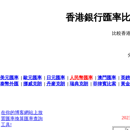
香港銀行匯率比
比較香
美元匯率
|
歐元匯率
|
日元匯率
|
人民幣匯率
|
澳門匯率
|
英鎊
泰幣外匯
|
挪威克朗
|
丹麥克朗
|
瑞典克朗
|
菲律賓比索
|
黃金
在你的博客網站上放
2023
置匯率換算匯率查詢
工具!