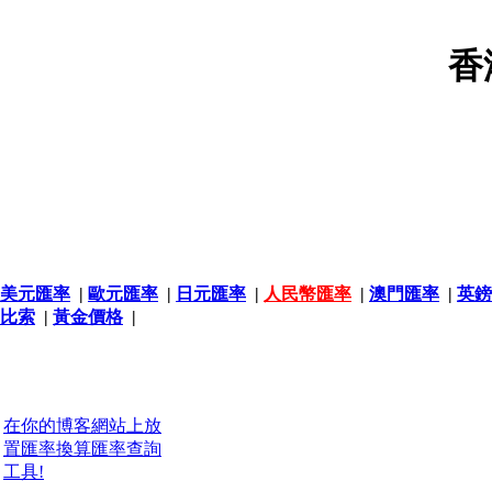
香
美元匯率
|
歐元匯率
|
日元匯率
|
人民幣匯率
|
澳門匯率
|
英鎊
比索
|
黃金價格
|
在你的博客網站上放
置匯率換算匯率查詢
工具!