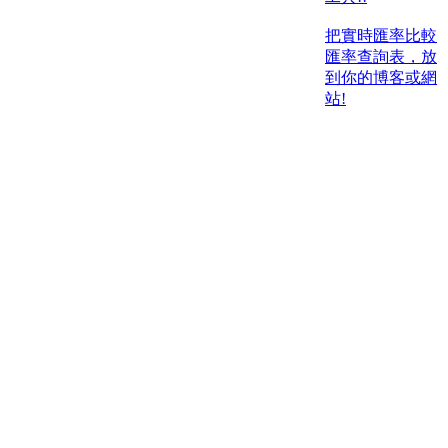
把實時匯率比較
匯率查詢表，放
到你的博客或網
站!