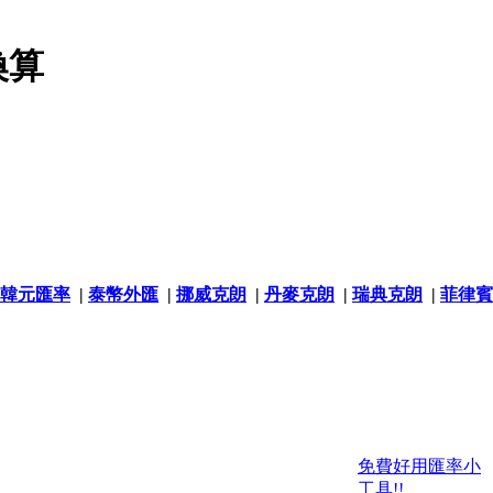
換算
韓元匯率
|
泰幣外匯
|
挪威克朗
|
丹麥克朗
|
瑞典克朗
|
菲律賓
免費好用匯率小
工具!!