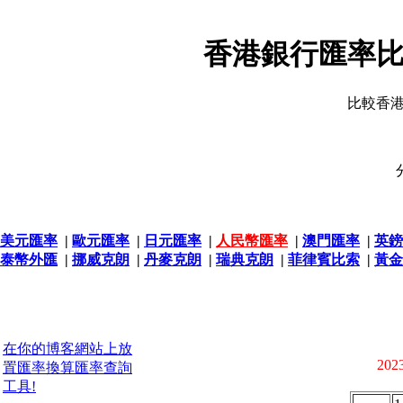
香港銀行匯率比
比較香
美元匯率
|
歐元匯率
|
日元匯率
|
人民幣匯率
|
澳門匯率
|
英鎊
泰幣外匯
|
挪威克朗
|
丹麥克朗
|
瑞典克朗
|
菲律賓比索
|
黃金
在你的博客網站上放
2023
置匯率換算匯率查詢
工具!