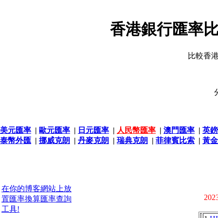
香港銀行匯率比
比較香
美元匯率
|
歐元匯率
|
日元匯率
|
人民幣匯率
|
澳門匯率
|
英鎊
泰幣外匯
|
挪威克朗
|
丹麥克朗
|
瑞典克朗
|
菲律賓比索
|
黃金
在你的博客網站上放
2023
置匯率換算匯率查詢
工具!