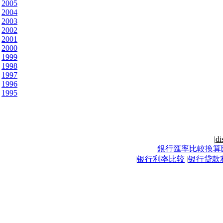
2005
2004
2003
2002
2001
2000
1999
1998
1997
1996
1995
|
di
銀行匯率比較換算
|
银行利率比较
|
银行贷款