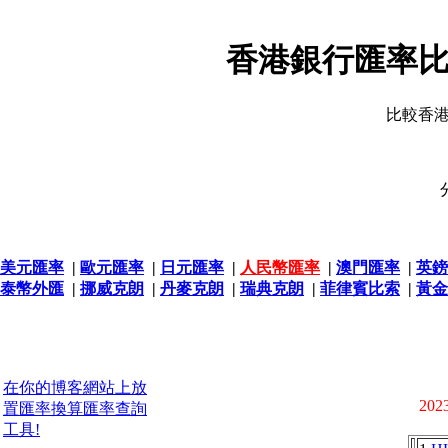
香港銀行匯率比
比較香
美元匯率
|
歐元匯率
|
日元匯率
|
人民幣匯率
|
澳門匯率
|
英鎊
泰幣外匯
|
挪威克朗
|
丹麥克朗
|
瑞典克朗
|
菲律賓比索
|
黃金
在你的博客網站上放
2023
置匯率換算匯率查詢
工具!