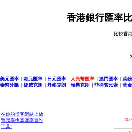
香港銀行匯率比
比較香
美元匯率
|
歐元匯率
|
日元匯率
|
人民幣匯率
|
澳門匯率
|
英鎊
泰幣外匯
|
挪威克朗
|
丹麥克朗
|
瑞典克朗
|
菲律賓比索
|
黃金
在你的博客網站上放
2023
置匯率換算匯率查詢
工具!