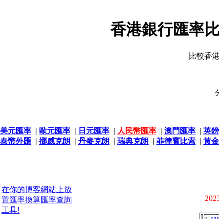
香港銀行匯率比
比較香
美元匯率
|
歐元匯率
|
日元匯率
|
人民幣匯率
|
澳門匯率
|
英鎊
泰幣外匯
|
挪威克朗
|
丹麥克朗
|
瑞典克朗
|
菲律賓比索
|
黃金
在你的博客網站上放
2023
置匯率換算匯率查詢
工具!