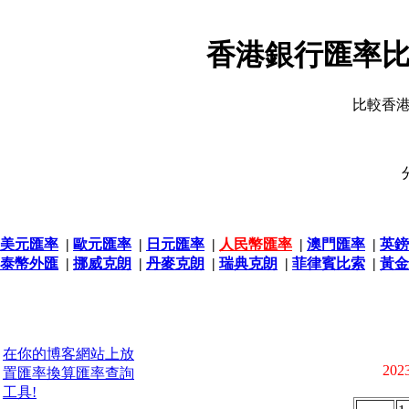
香港銀行匯率比
比較香
美元匯率
|
歐元匯率
|
日元匯率
|
人民幣匯率
|
澳門匯率
|
英鎊
泰幣外匯
|
挪威克朗
|
丹麥克朗
|
瑞典克朗
|
菲律賓比索
|
黃金
在你的博客網站上放
2023
置匯率換算匯率查詢
工具!