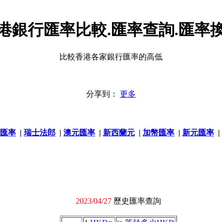
港銀行匯率比較.匯率查詢.匯率
比較香港各家銀行匯率的高低
分享到：
更多
匯率
|
瑞士法郎
|
澳元匯率
|
新西蘭元
|
加幣匯率
|
新元匯率
|
2023/04/27
歷史匯率查詢