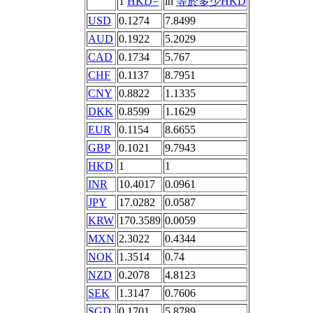
1
HKD=
in
等於多少HKD
USD
0.1274
7.8499
AUD
0.1922
5.2029
CAD
0.1734
5.767
CHF
0.1137
8.7951
CNY
0.8822
1.1335
DKK
0.8599
1.1629
EUR
0.1154
8.6655
GBP
0.1021
9.7943
HKD
1
1
INR
10.4017
0.0961
JPY
17.0282
0.0587
KRW
170.3589
0.0059
MXN
2.3022
0.4344
NOK
1.3514
0.74
NZD
0.2078
4.8123
SEK
1.3147
0.7606
SGD
0.1701
5.8789