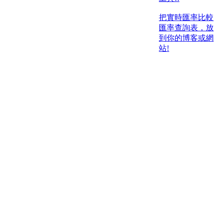
把實時匯率比較
匯率查詢表，放
到你的博客或網
站!