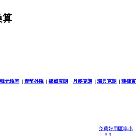
換算
韓元匯率
|
泰幣外匯
|
挪威克朗
|
丹麥克朗
|
瑞典克朗
|
菲律賓
免費好用匯率小
工具!!