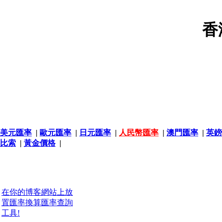
香
美元匯率
|
歐元匯率
|
日元匯率
|
人民幣匯率
|
澳門匯率
|
英鎊
比索
|
黃金價格
|
在你的博客網站上放
置匯率換算匯率查詢
工具!