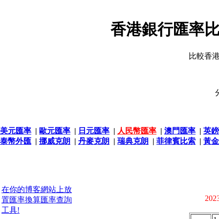
香港銀行匯率比
比較香
美元匯率
|
歐元匯率
|
日元匯率
|
人民幣匯率
|
澳門匯率
|
英鎊
泰幣外匯
|
挪威克朗
|
丹麥克朗
|
瑞典克朗
|
菲律賓比索
|
黃金
在你的博客網站上放
2023
置匯率換算匯率查詢
工具!