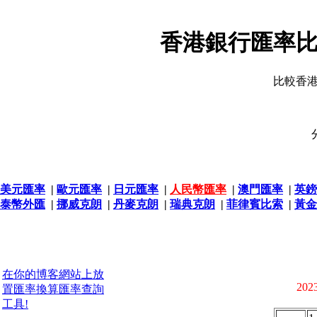
香港銀行匯率比
比較香
美元匯率
|
歐元匯率
|
日元匯率
|
人民幣匯率
|
澳門匯率
|
英鎊
泰幣外匯
|
挪威克朗
|
丹麥克朗
|
瑞典克朗
|
菲律賓比索
|
黃金
在你的博客網站上放
2023
置匯率換算匯率查詢
工具!