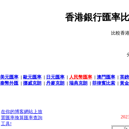
香港銀行匯率比
比較香
美元匯率
|
歐元匯率
|
日元匯率
|
人民幣匯率
|
澳門匯率
|
英鎊
泰幣外匯
|
挪威克朗
|
丹麥克朗
|
瑞典克朗
|
菲律賓比索
|
黃金
在你的博客網站上放
2023
置匯率換算匯率查詢
工具!