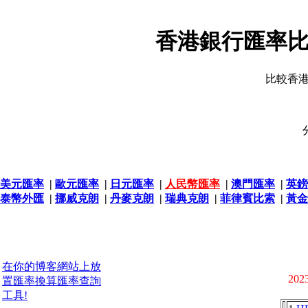
香港銀行匯率比
比較香
美元匯率
|
歐元匯率
|
日元匯率
|
人民幣匯率
|
澳門匯率
|
英鎊
泰幣外匯
|
挪威克朗
|
丹麥克朗
|
瑞典克朗
|
菲律賓比索
|
黃金
在你的博客網站上放
2023
置匯率換算匯率查詢
工具!