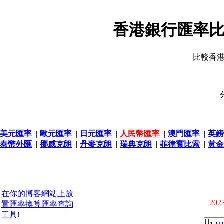
香港銀行匯率比
比較香
美元匯率
|
歐元匯率
|
日元匯率
|
人民幣匯率
|
澳門匯率
|
英鎊
泰幣外匯
|
挪威克朗
|
丹麥克朗
|
瑞典克朗
|
菲律賓比索
|
黃金
在你的博客網站上放
2023
置匯率換算匯率查詢
工具!