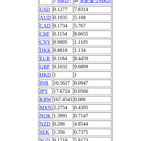
1
HKD=
in
等於多少HKD
USD
0.1277
7.8314
AUD
0.1935
5.168
CAD
0.1734
5.767
CHF
0.1154
8.6655
CNY
0.9005
1.1105
DKK
0.8818
1.134
EUR
0.1184
8.4459
GBP
0.1032
9.6899
HKD
1
1
INR
10.5627
0.0947
JPY
17.6724
0.0566
KRW
167.4541
0.006
MXN
2.2754
0.4395
NOK
1.3991
0.7147
NZD
0.206
4.8544
SEK
1.356
0.7375
SGD
0.1719
5.8173