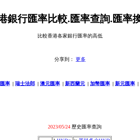
港銀行匯率比較.匯率查詢.匯率
比較香港各家銀行匯率的高低
分享到：
更多
匯率
|
瑞士法郎
|
澳元匯率
|
新西蘭元
|
加幣匯率
|
新元匯率
|
2023/05/24
歷史匯率查詢