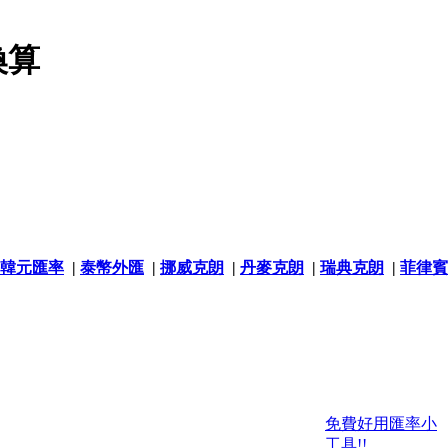
換算
韓元匯率
|
泰幣外匯
|
挪威克朗
|
丹麥克朗
|
瑞典克朗
|
菲律賓
免費好用匯率小
工具!!