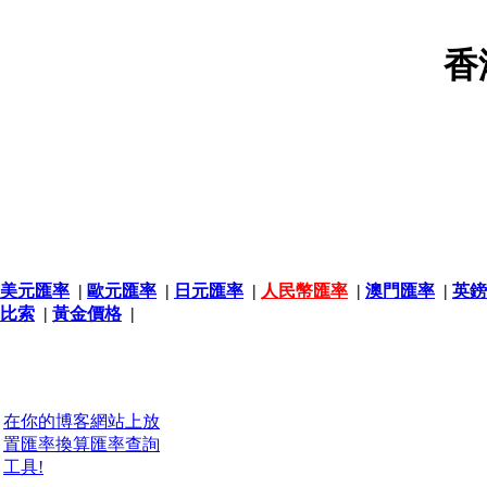
香
美元匯率
|
歐元匯率
|
日元匯率
|
人民幣匯率
|
澳門匯率
|
英鎊
比索
|
黃金價格
|
在你的博客網站上放
置匯率換算匯率查詢
工具!