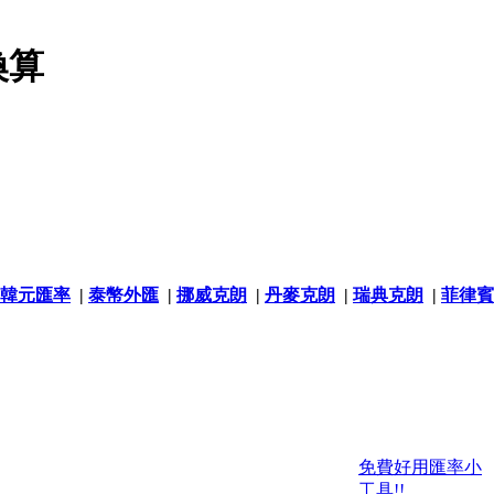
換算
韓元匯率
|
泰幣外匯
|
挪威克朗
|
丹麥克朗
|
瑞典克朗
|
菲律賓
免費好用匯率小
工具!!