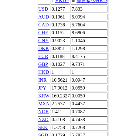
1
HKD=
in
等於多少HKD
USD
0.1277
7.833
AUD
0.1961
5.0994
CAD
0.1736
5.7604
CHF
0.1152
8.6806
CNY
0.9053
1.1046
DKK
0.8851
1.1298
EUR
0.1188
8.4175
GBP
0.1027
9.7371
HKD
1
1
INR
10.5621
0.0947
JPY
17.9012
0.0559
KRW
169.2327
0.0059
MXN
2.2537
0.4437
NOK
1.411
0.7087
NZD
0.2108
4.7438
SEK
1.3758
0.7268
SGD
0.1729
5.7837