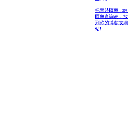
把實時匯率比較
匯率查詢表，放
到你的博客或網
站!