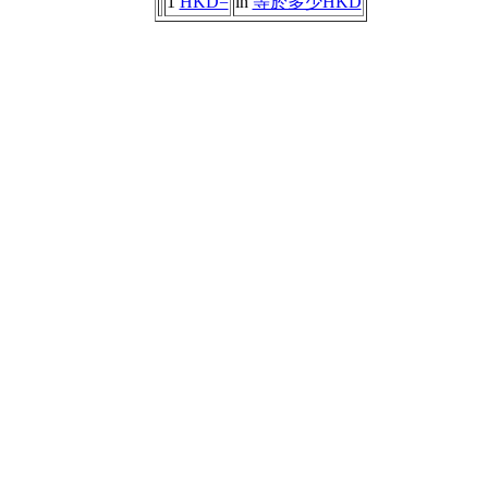
1
HKD=
in
等於多少HKD