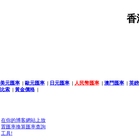
香
美元匯率
|
歐元匯率
|
日元匯率
|
人民幣匯率
|
澳門匯率
|
英鎊
比索
|
黃金價格
|
在你的博客網站上放
置匯率換算匯率查詢
工具!