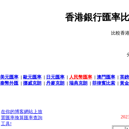
香港銀行匯率比
比較香
美元匯率
|
歐元匯率
|
日元匯率
|
人民幣匯率
|
澳門匯率
|
英鎊
泰幣外匯
|
挪威克朗
|
丹麥克朗
|
瑞典克朗
|
菲律賓比索
|
黃金
在你的博客網站上放
2023
置匯率換算匯率查詢
工具!