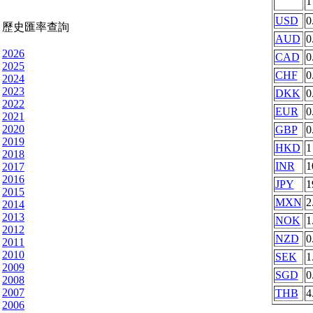
USD
0
歷史匯率查詢
AUD
0
2026
CAD
0
2025
CHF
0
2024
2023
DKK
0
2022
EUR
0
2021
2020
GBP
0
2019
HKD
1
2018
INR
1
2017
2016
JPY
1
2015
MXN
2
2014
2013
NOK
1
2012
NZD
0
2011
2010
SEK
1
2009
SGD
0
2008
2007
THB
4
2006