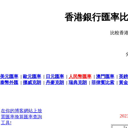
香港銀行匯率比
比較香
美元匯率
|
歐元匯率
|
日元匯率
|
人民幣匯率
|
澳門匯率
|
英鎊
泰幣外匯
|
挪威克朗
|
丹麥克朗
|
瑞典克朗
|
菲律賓比索
|
黃金
在你的博客網站上放
2023
置匯率換算匯率查詢
工具!