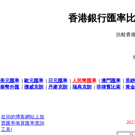
香港銀行匯率比
比較香
美元匯率
|
歐元匯率
|
日元匯率
|
人民幣匯率
|
澳門匯率
|
英鎊
泰幣外匯
|
挪威克朗
|
丹麥克朗
|
瑞典克朗
|
菲律賓比索
|
黃金
在你的博客網站上放
2023
置匯率換算匯率查詢
工具!