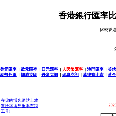
香港銀行匯率比
比較香
美元匯率
|
歐元匯率
|
日元匯率
|
人民幣匯率
|
澳門匯率
|
英鎊
泰幣外匯
|
挪威克朗
|
丹麥克朗
|
瑞典克朗
|
菲律賓比索
|
黃金
在你的博客網站上放
2023
置匯率換算匯率查詢
工具!