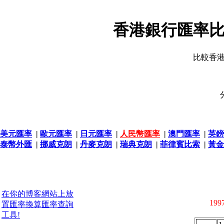
香港銀行匯率比
比較香
美元匯率
|
歐元匯率
|
日元匯率
|
人民幣匯率
|
澳門匯率
|
英鎊
泰幣外匯
|
挪威克朗
|
丹麥克朗
|
瑞典克朗
|
菲律賓比索
|
黃金
在你的博客網站上放
1997
置匯率換算匯率查詢
工具!