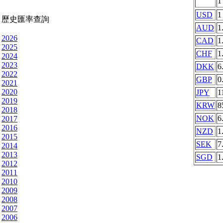
USD
1
歷史匯率查詢
AUD
1
2026
CAD
1
2025
CHF
1
2024
2023
DKK
6
2022
GBP
0
2021
2020
JPY
1
2019
KRW
8
2018
NOK
6
2017
2016
NZD
1
2015
SEK
7
2014
2013
SGD
1
2012
2011
2010
2009
2008
2007
2006