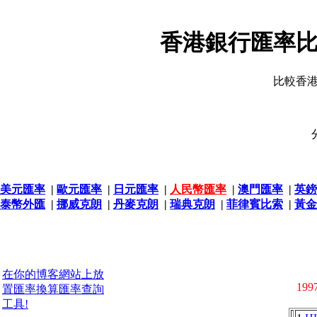
香港銀行匯率比
比較香
美元匯率
|
歐元匯率
|
日元匯率
|
人民幣匯率
|
澳門匯率
|
英鎊
泰幣外匯
|
挪威克朗
|
丹麥克朗
|
瑞典克朗
|
菲律賓比索
|
黃金
在你的博客網站上放
1997
置匯率換算匯率查詢
工具!