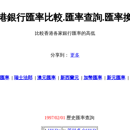
港銀行匯率比較.匯率查詢.匯率
比較香港各家銀行匯率的高低
分享到：
更多
匯率
|
瑞士法郎
|
澳元匯率
|
新西蘭元
|
加幣匯率
|
新元匯率
|
1997/02/01
歷史匯率查詢