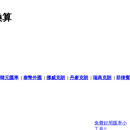
換算
韓元匯率
|
泰幣外匯
|
挪威克朗
|
丹麥克朗
|
瑞典克朗
|
菲律賓
免費好用匯率小
工具!!