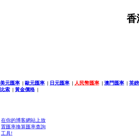
香
美元匯率
|
歐元匯率
|
日元匯率
|
人民幣匯率
|
澳門匯率
|
英鎊
比索
|
黃金價格
|
在你的博客網站上放
置匯率換算匯率查詢
工具!