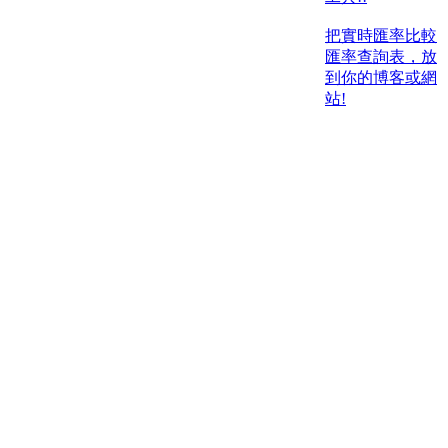
把實時匯率比較
匯率查詢表，放
到你的博客或網
站!