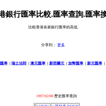
港銀行匯率比較.匯率查詢.匯率
比較香港各家銀行匯率的高低
分享到：
更多
匯率
|
瑞士法郎
|
澳元匯率
|
新西蘭元
|
加幣匯率
|
新元匯率
|
1997/02/08
歷史匯率查詢