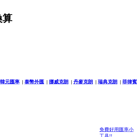
換算
韓元匯率
|
泰幣外匯
|
挪威克朗
|
丹麥克朗
|
瑞典克朗
|
菲律賓
免費好用匯率小
工具!!