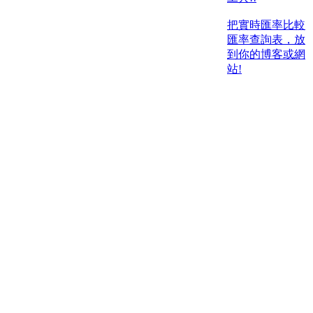
把實時匯率比較
匯率查詢表，放
到你的博客或網
站!