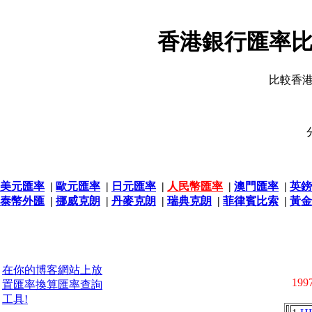
香港銀行匯率比
比較香
美元匯率
|
歐元匯率
|
日元匯率
|
人民幣匯率
|
澳門匯率
|
英鎊
泰幣外匯
|
挪威克朗
|
丹麥克朗
|
瑞典克朗
|
菲律賓比索
|
黃金
在你的博客網站上放
1997
置匯率換算匯率查詢
工具!