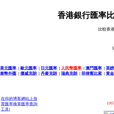
香港銀行匯率比
比較香
美元匯率
|
歐元匯率
|
日元匯率
|
人民幣匯率
|
澳門匯率
|
英鎊
泰幣外匯
|
挪威克朗
|
丹麥克朗
|
瑞典克朗
|
菲律賓比索
|
黃金
在你的博客網站上放
1997
置匯率換算匯率查詢
工具!