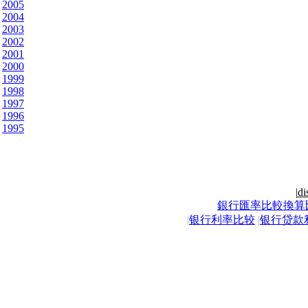
2005
2004
2003
2002
2001
2000
1999
1998
1997
1996
1995
|
di
銀行匯率比較換算
|
银行利率比较
|
银行贷款