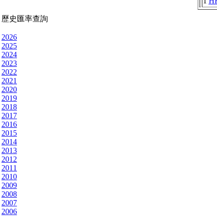
1
H
歷史匯率查詢
2026
2025
2024
2023
2022
2021
2020
2019
2018
2017
2016
2015
2014
2013
2012
2011
2010
2009
2008
2007
2006