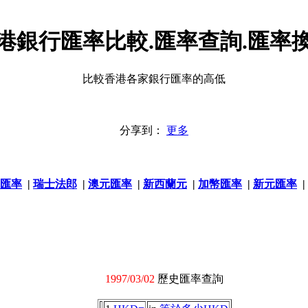
港銀行匯率比較.匯率查詢.匯率
比較香港各家銀行匯率的高低
分享到：
更多
匯率
|
瑞士法郎
|
澳元匯率
|
新西蘭元
|
加幣匯率
|
新元匯率
|
1997/03/02
歷史匯率查詢