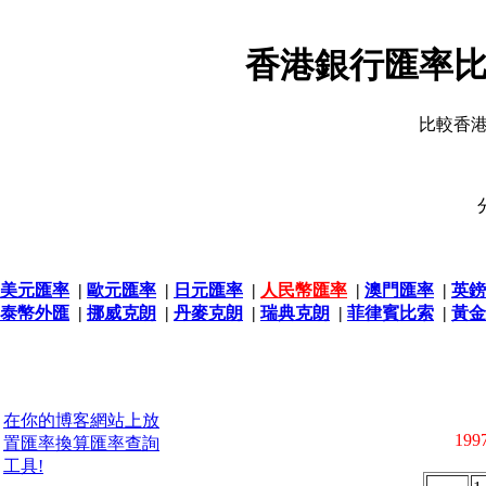
香港銀行匯率比
比較香
美元匯率
|
歐元匯率
|
日元匯率
|
人民幣匯率
|
澳門匯率
|
英鎊
泰幣外匯
|
挪威克朗
|
丹麥克朗
|
瑞典克朗
|
菲律賓比索
|
黃金
在你的博客網站上放
1997
置匯率換算匯率查詢
工具!