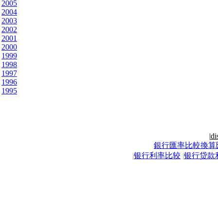
2005
2004
2003
2002
2001
2000
1999
1998
1997
1996
1995
|
di
銀行匯率比較換算
|
银行利率比较
|
银行贷款