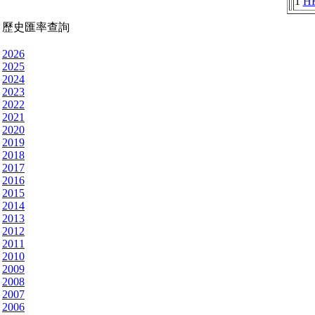
1
H
歷史匯率查詢
2026
2025
2024
2023
2022
2021
2020
2019
2018
2017
2016
2015
2014
2013
2012
2011
2010
2009
2008
2007
2006