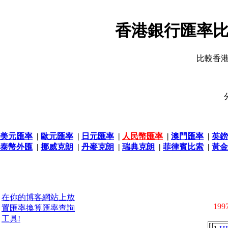
香港銀行匯率比
比較香
美元匯率
|
歐元匯率
|
日元匯率
|
人民幣匯率
|
澳門匯率
|
英鎊
泰幣外匯
|
挪威克朗
|
丹麥克朗
|
瑞典克朗
|
菲律賓比索
|
黃金
在你的博客網站上放
1997
置匯率換算匯率查詢
工具!