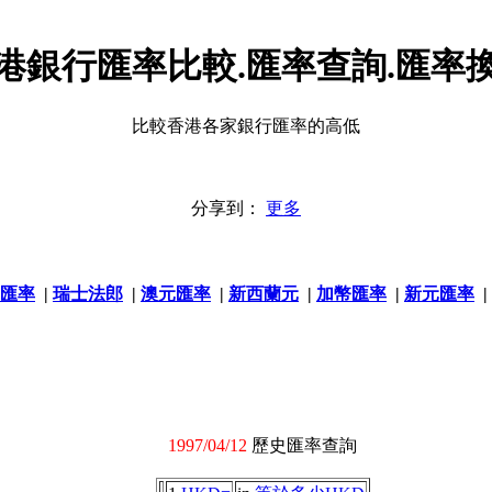
港銀行匯率比較.匯率查詢.匯率
比較香港各家銀行匯率的高低
分享到：
更多
匯率
|
瑞士法郎
|
澳元匯率
|
新西蘭元
|
加幣匯率
|
新元匯率
|
1997/04/12
歷史匯率查詢