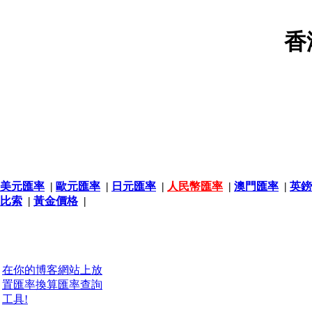
香
美元匯率
|
歐元匯率
|
日元匯率
|
人民幣匯率
|
澳門匯率
|
英鎊
比索
|
黃金價格
|
在你的博客網站上放
置匯率換算匯率查詢
工具!