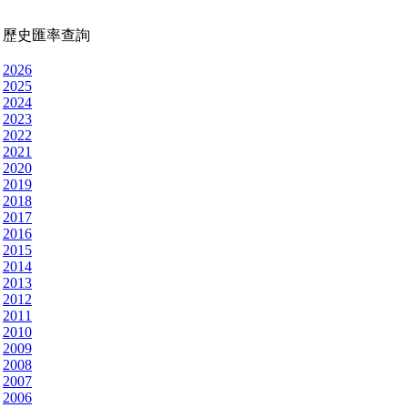
歷史匯率查詢
2026
2025
2024
2023
2022
2021
2020
2019
2018
2017
2016
2015
2014
2013
2012
2011
2010
2009
2008
2007
2006