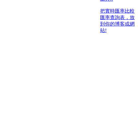
把實時匯率比較
匯率查詢表，放
到你的博客或網
站!