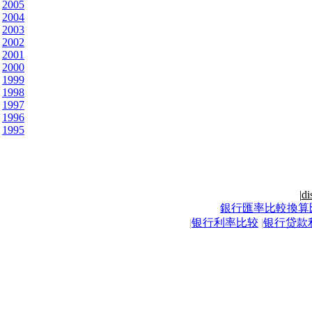
2005
2004
2003
2002
2001
2000
1999
1998
1997
1996
1995
|
di
銀行匯率比較換算
|
银行利率比较
|
银行贷款