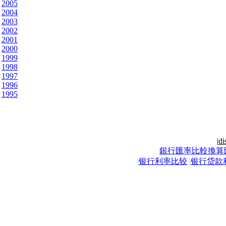
2005
2004
2003
2002
2001
2000
1999
1998
1997
1996
1995
|
di
銀行匯率比較換算
|
银行利率比较
|
银行贷款