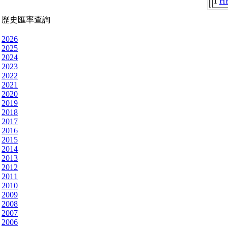
1
H
歷史匯率查詢
2026
2025
2024
2023
2022
2021
2020
2019
2018
2017
2016
2015
2014
2013
2012
2011
2010
2009
2008
2007
2006